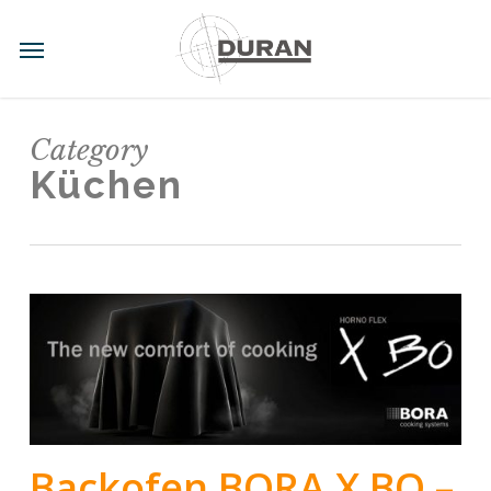
Skip
to
Menu
main
content
Category
Küchen
Backofen BORA X BO –