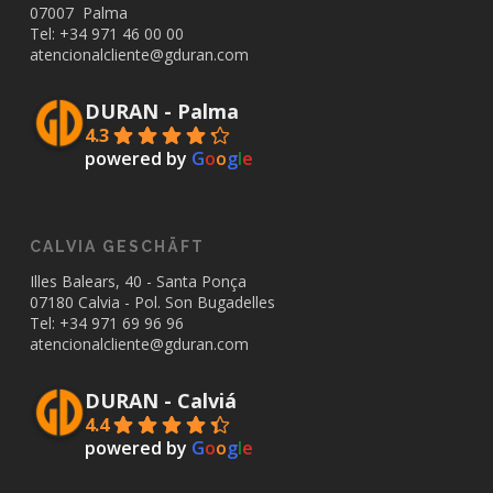
07007 Palma
Tel: +34
971 46 00 00
atencionalcliente@gduran.com
DURAN - Palma
4.3
powered by
G
o
o
g
l
e
CALVIA GESCHÄFT
Illes Balears, 40 - Santa Ponça
07180 Calvia - Pol. Son Bugadelles
Tel: +34
971 69 96 96
atencionalcliente@gduran.com
DURAN - Calviá
4.4
powered by
G
o
o
g
l
e