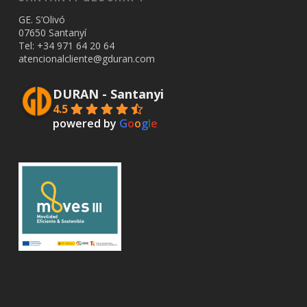
GE. S’Olivó
07650 Santanyí
Tel: +34
971 64 20 64
atencionalcliente@gduran.com
DURAN - Santanyi
4.5
powered by
G
o
o
g
l
e