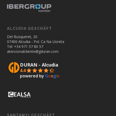
ALCUDIA GESCHÄFT
Del Busqueret, 20
07400 Alcudia - Pol. Ca Na Lloreta
Tel: +34
971 57 80 57
atencionalcliente@gduran.com
DURAN - Alcudia
4.4
powered by
G
o
o
g
l
e
SANTANYI GESCHÄFT