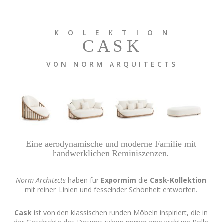
K O L E K T I O N
C A S K
V O N N O R M A R Q U I T E C T S
Eine aerodynamische und moderne Familie mit
handwerklichen Reminiszenzen.
Norm Architects
haben für
Expormim
die
Cask-Kollektion
mit reinen Linien und fesselnder Schönheit entworfen.
Cask
ist von den klassischen runden Möbeln inspiriert, die in
der Geschichte des Designs schon immer eine wichtige Rolle