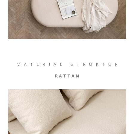
M A T E R I A L S T R U K T U R
R A T T A N