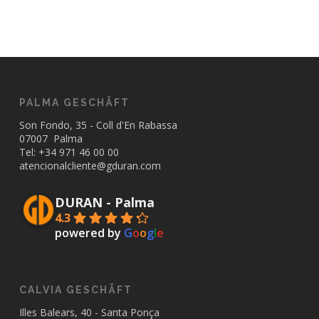
PALMA GESCHÄFT
Son Fondo, 35 - Coll d'En Rabassa
07007 Palma
Tel: +34
971 46 00 00
atencionalcliente@gduran.com
DURAN - Palma
4.3
powered by
G
o
o
g
l
e
CALVIA GESCHÄFT
Illes Balears, 40 - Santa Ponça