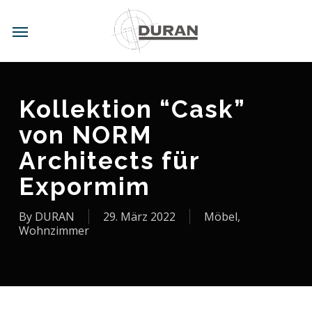
Skip
to
Menu
main
content
Kollektion “Cask”
von NORM
Architects für
Expormim
By
DURAN
29. März 2022
Möbel
,
Wohnzimmer