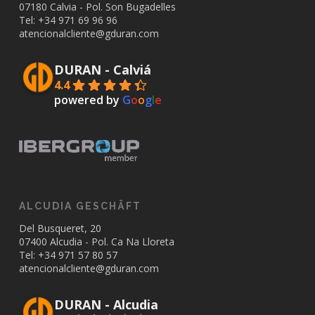
07180 Calvia - Pol. Son Bugadelles
Tel: +34
971 69 96 96
atencionalcliente@gduran.com
DURAN - Calviá
4.4
powered by
G
o
o
g
l
e
ALCUDIA GESCHÄFT
Del Busqueret, 20
07400 Alcudia - Pol. Ca Na Lloreta
Tel: +34
971 57 80 57
atencionalcliente@gduran.com
DURAN - Alcudia