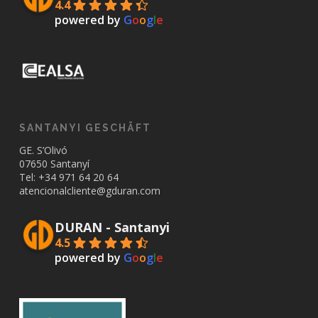
4.4
powered by
G
o
o
g
l
e
SANTANYI GESCHÄFT
GE. S’Olivó
07650 Santanyí
Tel: +34
971 64 20 64
atencionalcliente@gduran.com
DURAN - Santanyi
4.5
powered by
G
o
o
g
l
e