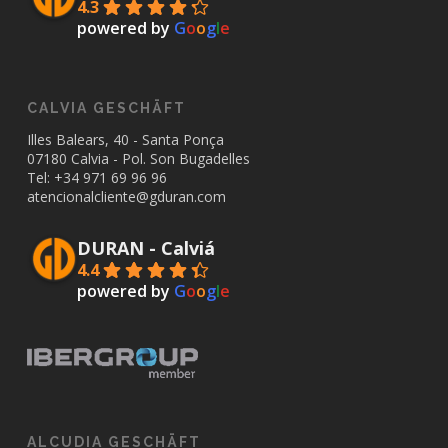
4.3
powered by
G
o
o
g
l
e
CALVIA GESCHÄFT
Illes Balears, 40 - Santa Ponça
07180 Calvia - Pol. Son Bugadelles
Tel: +34
971 69 96 96
atencionalcliente@gduran.com
DURAN - Calviá
4.4
powered by
G
o
o
g
l
e
ALCUDIA GESCHÄFT