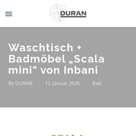
Skip
to
Menu
main
content
Waschtisch +
Badmöbel „Scala
mini“ von Inbani
By
DURAN
12. Januar 2026
Bad