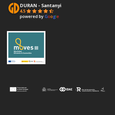
DURAN - Santanyi
4.5
powered by
G
o
o
g
l
e