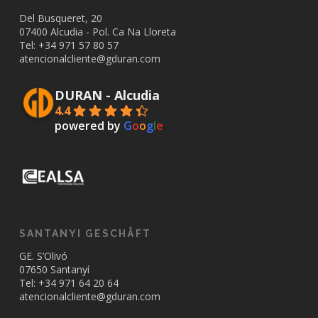
Del Busqueret, 20
07400 Alcudia - Pol. Ca Na Lloreta
Tel: +34
971 57 80 57
atencionalcliente@gduran.com
DURAN - Alcudia
4.4
powered by
G
o
o
g
l
e
SANTANYI GESCHÄFT
GE. S’Olivó
07650 Santanyí
Tel: +34
971 64 20 64
atencionalcliente@gduran.com