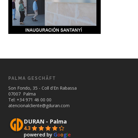
PALMA GESCHÄFT
Son Fondo, 35 - Coll d'En Rabassa
07007 Palma
Tel: +34
971 46 00 00
atencionalcliente@gduran.com
DURAN - Palma
4.3
powered by
G
o
o
g
l
e