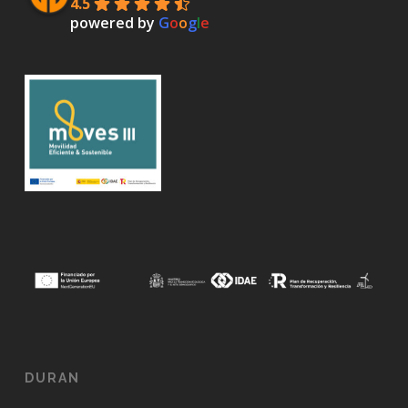
4.5
powered by
G
o
o
g
l
e
DURAN