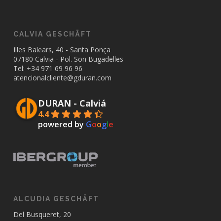
CALVIA GESCHÄFT
Illes Balears, 40 - Santa Ponça
07180 Calvia - Pol. Son Bugadelles
Tel: +34
971 69 96 96
atencionalcliente@gduran.com
DURAN - Calviá
4.4
powered by
G
o
o
g
l
e
ALCUDIA GESCHÄFT
Del Busqueret, 20