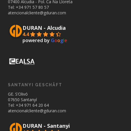
07400 Alcudia - Pol. Ca Na Lloreta
Tel: +34
971 57 80 57
atencionalcliente@gduran.com
DURAN - Alcudia
4.4
powered by
G
o
o
g
l
e
SANTANYI GESCHÄFT
GE. S’Olivó
07650 Santanyí
Tel: +34
971 64 20 64
atencionalcliente@gduran.com
DURAN - Santanyi