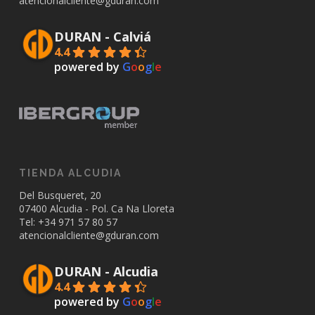
atencionalcliente@gduran.com
DURAN - Calviá
4.4
powered by
G
o
o
g
l
e
TIENDA ALCUDIA
Del Busqueret, 20
07400 Alcudia - Pol. Ca Na Lloreta
Tel: +34
971 57 80 57
atencionalcliente@gduran.com
DURAN - Alcudia
4.4
powered by
G
o
o
g
l
e