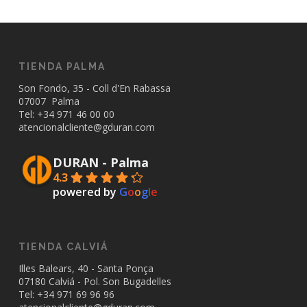
TIENDA PALMA
Son Fondo, 35 - Coll d'En Rabassa
07007 Palma
Tel: +34
971 46 00 00
atencionalcliente@gduran.com
DURAN - Palma
4.3
powered by
G
o
o
g
l
e
TIENDA CALVIÁ
Illes Balears, 40 - Santa Ponça
07180 Calviá - Pol. Son Bugadelles
Tel: +34
971 69 96 96