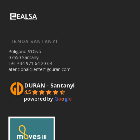
TIENDA SANTANYÍ
Polígono S’Olivó
07650 Santanyí
Tel: +34
971 64 20 64
atencionalcliente@gduran.com
DURAN - Santanyi
4.5
powered by
G
o
o
g
l
e