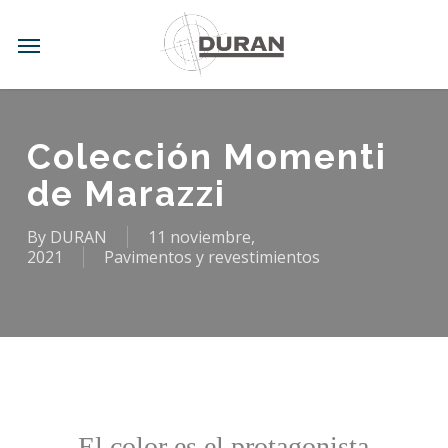
Skip
to
Menu
main
content
Colección Momenti
de Marazzi
By
DURAN
11 noviembre,
2021
Pavimentos y revestimientos
El color es el protagonista