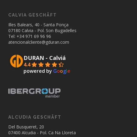
CALVIA GESCHÄFT
Illes Balears, 40 - Santa Ponça
07180 Calvia - Pol. Son Bugadelles
Tel: +34
971 69 96 96
atencionalcliente@gduran.com
DURAN - Calviá
4.4
powered by
G
o
o
g
l
e
ALCUDIA GESCHÄFT
Del Busqueret, 20
07400 Alcudia - Pol. Ca Na Lloreta