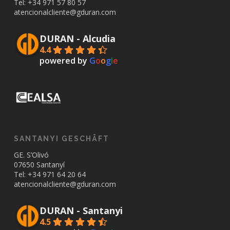
Tel: +34
971 57 80 57
atencionalcliente@gduran.com
DURAN - Alcudia
4.4
powered by
G
o
o
g
l
e
SANTANYI GESCHÄFT
GE. S’Olivó
07650 Santanyí
Tel: +34
971 64 20 64
atencionalcliente@gduran.com
DURAN - Santanyi
4.5