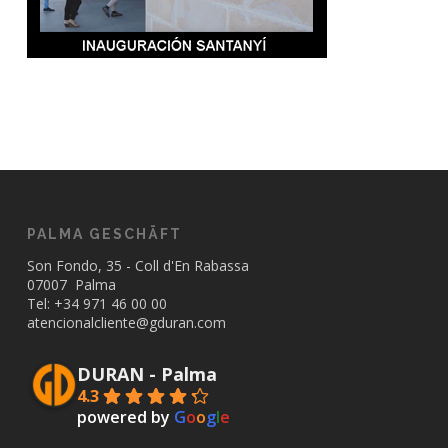
PALMA GESCHÄFT
Son Fondo, 35 - Coll d'En Rabassa
07007 Palma
Tel: +34
971 46 00 00
atencionalcliente@gduran.com
DURAN - Palma
4.3
powered by
G
o
o
g
l
e