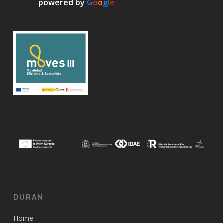
powered by
G
o
o
g
l
e
DURAN
Home