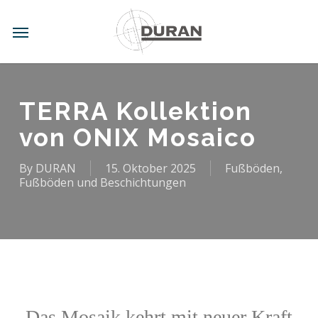
Skip
to
Menu
main
content
TERRA Kollektion
von ONIX Mosaico
By
DURAN
15. Oktober 2025
Fußböden,
Fußböden und Beschichtungen
Das Mosaik kehrt mit neuer Kraft