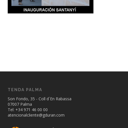
TENDA PALMA
Son Fondo, 35 - Coll d´En Rabassa
07007 Palma
Tel: +34
971 46 00 00
atencionalcliente@gduran.com