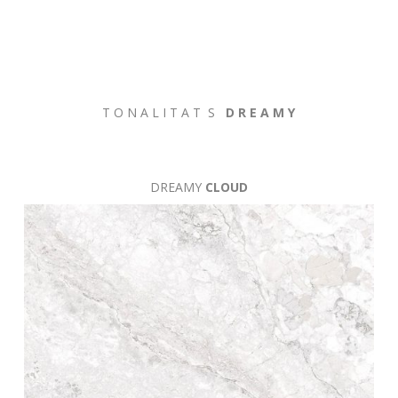
T O N A L I T A T S
D R E A M Y
DREAMY
CLOUD