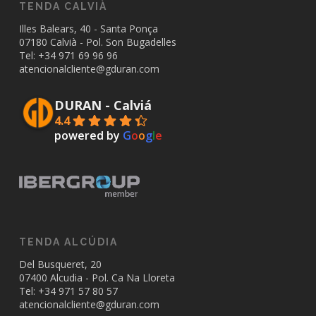
TENDA CALVIÀ
Illes Balears, 40 - Santa Ponça
07180 Calvià - Pol. Son Bugadelles
Tel: +34
971 69 96 96
atencionalcliente@gduran.com
DURAN - Calviá
4.4
powered by
G
o
o
g
l
e
TENDA ALCÚDIA
Del Busqueret, 20
07400 Alcudia - Pol. Ca Na Lloreta
Tel: +34
971 57 80 57
atencionalcliente@gduran.com