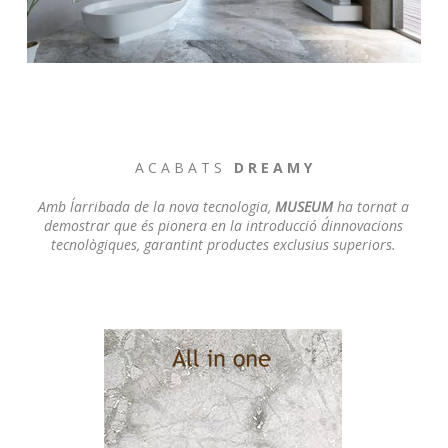
A C A B A T S
D R E A M Y
Amb l´arribada de la nova tecnologia,
MUSEUM
ha tornat a
demostrar que és pionera en la introducció d´innovacions
tecnològiques, garantint productes exclusius superiors.