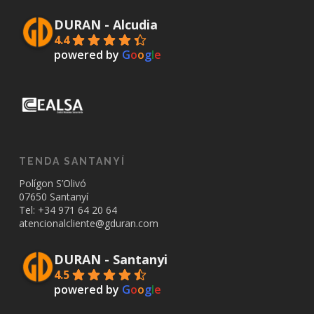
DURAN - Alcudia
4.4
powered by
G
o
o
g
l
e
TENDA SANTANYÍ
Polígon S’Olivó
07650 Santanyí
Tel: +34
971 64 20 64
atencionalcliente@gduran.com
DURAN - Santanyi
4.5
powered by
G
o
o
g
l
e