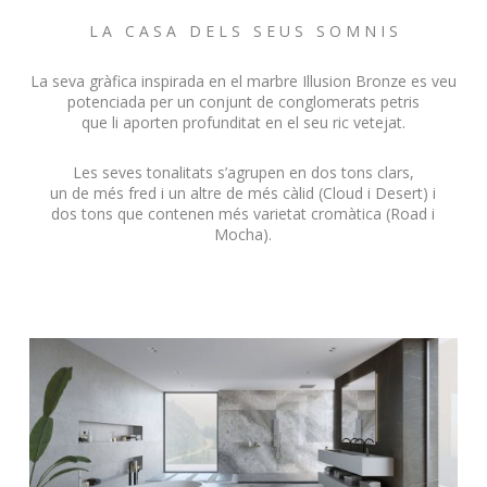
L A C A S A D E L S S E U S S O M N I S
La seva gràfica inspirada en el marbre Illusion Bronze es veu
potenciada per un conjunt de conglomerats petris
que li aporten profunditat en el seu ric vetejat.
Les seves tonalitats s’agrupen en dos tons clars,
un de més fred i un altre de més càlid (Cloud i Desert) i
dos tons que contenen més varietat cromàtica (Road i
Mocha).