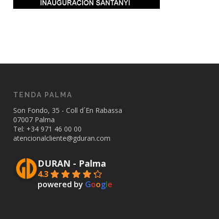
TENDA PALMA
Son Fondo, 35 - Coll d´En Rabassa
07007 Palma
Tel: +34
971 46 00 00
atencionalcliente@gduran.com
DURAN - Palma
4.3
powered by
G
o
o
g
l
e