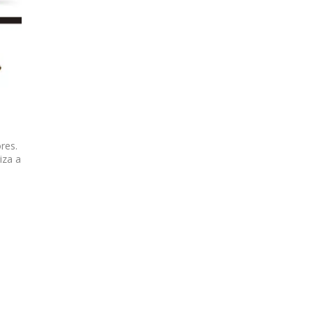
res.
iza a