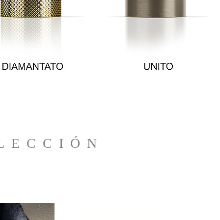
L E C C I Ó N