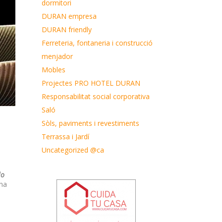
dormitori
DURAN empresa
DURAN friendly
Ferreteria, fontaneria i construcció
menjador
Mobles
Projectes PRO HOTEL DURAN
Responsabilitat social corporativa
Saló
Sòls, paviments i revestiments
Terrassa i Jardí
Uncategorized @ca
lo
una