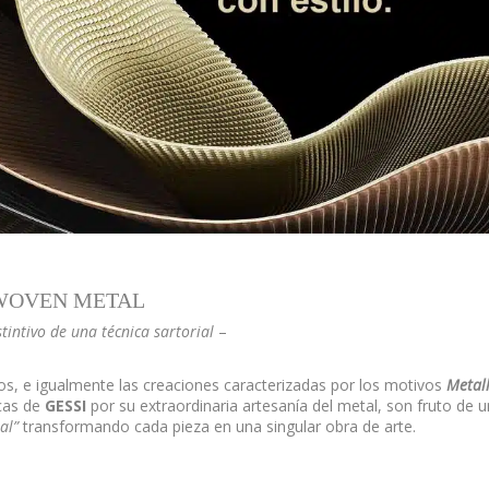
WOVEN METAL
tintivo de una técnica sartorial
–
s, e igualmente las creaciones caracterizadas por los motivos
Metal
cas de
GESSI
por su extraordinaria artesanía del metal, son fruto de 
tal”
transformando cada pieza en una singular obra de arte.