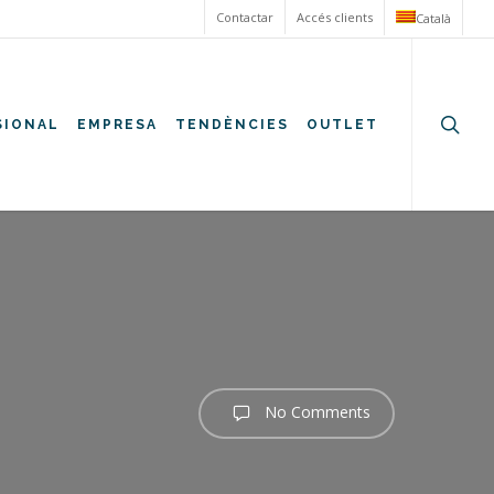
Contactar
Accés clients
Català
searc
SIONAL
EMPRESA
TENDÈNCIES
OUTLET
No Comments