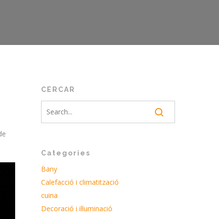
CERCAR
de
Categories
Bany
Calefacció i climatització
cuina
Decoració i il·luminació