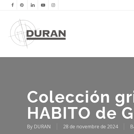
Skip
facebook
pinterest
linkedin
youtube
instagram
to
main
content
Colección gr
HABITO de G
By
DURAN
28 de novembre de 2024
B