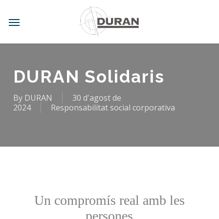
Skip
to
Menu
main
content
DURAN Solidaris
By
DURAN
30 d'agost de
2024
Responsabilitat social corporativa
Un compromís real amb les
persones