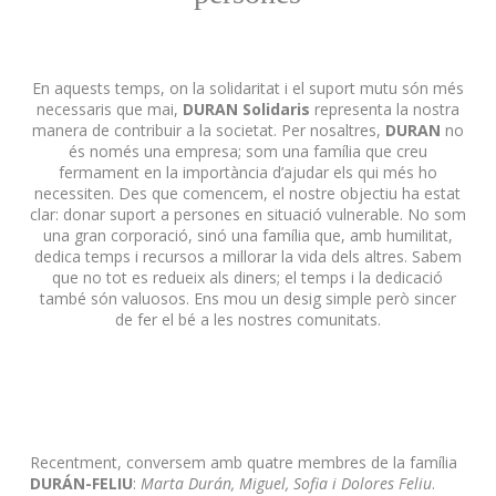
En aquests temps, on la solidaritat i el suport mutu són més
necessaris que mai,
DURAN Solidaris
representa la nostra
manera de contribuir a la societat.
Per nosaltres,
DURAN
no
és només una empresa;
som una família que creu
fermament en la importància d’ajudar els qui més ho
necessiten.
Des que comencem, el nostre objectiu ha estat
clar: donar suport a persones en situació vulnerable.
No som
una gran corporació, sinó una família que, amb humilitat,
dedica temps i recursos a millorar la vida dels altres.
Sabem
que no tot es redueix als diners;
el temps i la dedicació
també són valuosos.
Ens mou un desig simple però sincer
de fer el bé a les nostres comunitats.
Recentment, conversem amb quatre membres de la família
DURÁN-FELIU
:
Marta Durán, Miguel, Sofia i Dolores Feliu
.