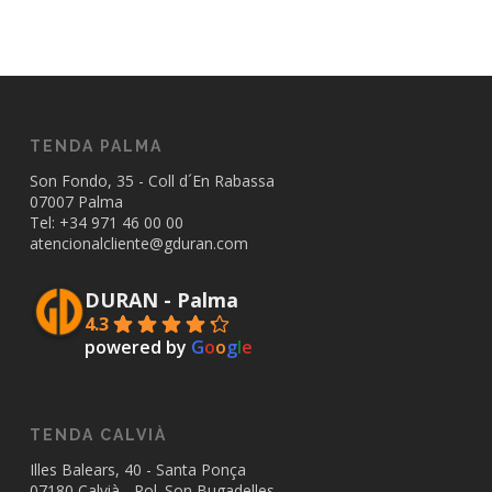
TENDA PALMA
Son Fondo, 35 - Coll d´En Rabassa
07007 Palma
Tel: +34
971 46 00 00
atencionalcliente@gduran.com
DURAN - Palma
4.3
powered by
G
o
o
g
l
e
TENDA CALVIÀ
Illes Balears, 40 - Santa Ponça
07180 Calvià - Pol. Son Bugadelles