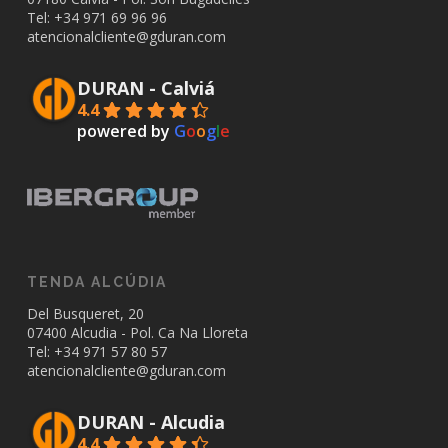
Tel: +34
971 69 96 96
atencionalcliente@gduran.com
DURAN - Calviá
4.4
powered by
G
o
o
g
l
e
TENDA ALCÚDIA
Del Busqueret, 20
07400 Alcudia - Pol. Ca Na Lloreta
Tel: +34
971 57 80 57
atencionalcliente@gduran.com
DURAN - Alcudia
4.4