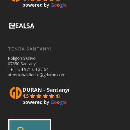
powered by
G
o
o
g
l
e
TENDA SANTANYÍ
Polígon S’Olivó
07650 Santanyí
Tel: +34
971 64 20 64
atencionalcliente@gduran.com
DURAN - Santanyi
4.5
powered by
G
o
o
g
l
e