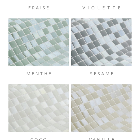
F R A I S E
V I O L E T T E
M E N T H E
S E S A M E
C O C O
V A N I L L E