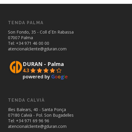
TENDA PALMA
Son Fondo, 35 - Coll d´En Rabassa
07007 Palma
Tel: +34
971 46 00 00
atencionalcliente@gduran.com
DURAN - Palma
4.3
powered by
G
o
o
g
l
e
TENDA CALVIÀ
Illes Balears, 40 - Santa Ponça
07180 Calvià - Pol. Son Bugadelles
Tel: +34
971 69 96 96
atencionalcliente@gduran.com