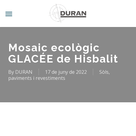
Skip
to
Menu
main
content
Mosaic ecològic
GLACÉE de Hisbalit
By
DURAN
17 de juny de 2022
Sòls,
paviments i revestiments