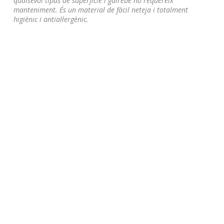
qualsevol tipus de superfície i gairebé no requereix
manteniment.
És un material de fàcil neteja i totalment
higiènic i antial·lergènic
.