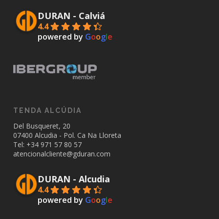
DURAN - Calviá
4.4
powered by
G
o
o
g
l
e
TENDA ALCÚDIA
Del Busqueret, 20
07400 Alcudia - Pol. Ca Na Lloreta
Tel: +34
971 57 80 57
atencionalcliente@gduran.com
DURAN - Alcudia
4.4
powered by
G
o
o
g
l
e