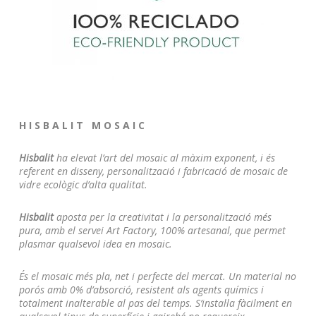
H I S B A L I T M O S A I C
Hisbalit
ha elevat l’art del mosaic al màxim exponent, i és
referent en disseny, personalització i fabricació de mosaic de
vidre ecològic d’alta qualitat.
Hisbalit
aposta per la creativitat i la personalització més
pura, amb el servei Art Factory, 100% artesanal, que permet
plasmar qualsevol idea en mosaic
.
És el mosaic més pla, net i perfecte del mercat.
Un material no
porós amb 0% d’absorció, resistent als agents químics i
totalment inalterable al pas del temps.
S’instal·la fàcilment en