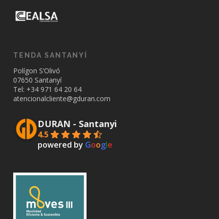
TENDA SANTANYÍ
Polígon S’Olivó
07650 Santanyí
Tel: +34
971 64 20 64
atencionalcliente@gduran.com
DURAN - Santanyi
4.5
powered by
G
o
o
g
l
e