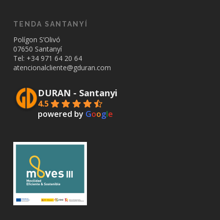
TENDA SANTANYÍ
Polígon S’Olivó
07650 Santanyí
Tel: +34
971 64 20 64
atencionalcliente@gduran.com
DURAN - Santanyi
4.5
powered by
G
o
o
g
l
e