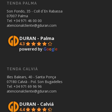
TENDA PALMA
Son Fondo, 35 - Coll d´En Rabassa
07007 Palma
Tel: +34
971 46 00 00
atencionalcliente@gduran.com
DURAN - Palma
4.3
powered by
G
o
o
g
l
e
TENDA CALVIÀ
Illes Balears, 40 - Santa Ponça
07180 Calvià - Pol. Son Bugadelles
Tel: +34
971 69 96 96
atencionalcliente@gduran.com
DURAN - Calviá
4.4