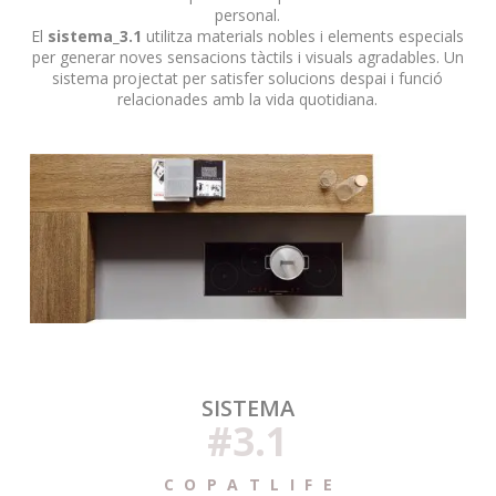
personal.
El
sistema_3.1
utilitza materials nobles i elements especials
per generar noves sensacions tàctils i visuals agradables.
Un
sistema projectat per satisfer solucions despai i funció
relacionades amb la vida quotidiana.
SISTEMA
#3.1
C O P A T L I F E