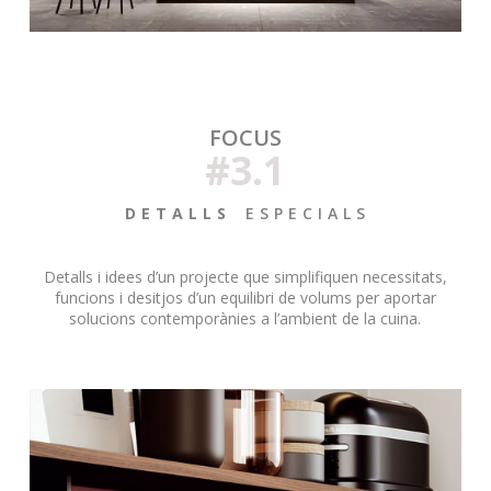
FOCUS
#3.1
D E T A L L S
E S P E C I A L S
Detalls i idees d’un projecte que simplifiquen necessitats,
funcions i desitjos d’un equilibri de volums per aportar
solucions contemporànies a l’ambient de la cuina.