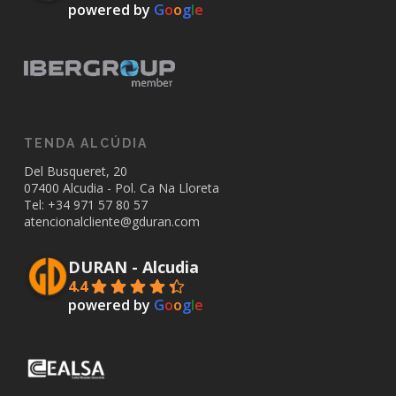
powered by
G
o
o
g
l
e
TENDA ALCÚDIA
Del Busqueret, 20
07400 Alcudia - Pol. Ca Na Lloreta
Tel: +34
971 57 80 57
atencionalcliente@gduran.com
DURAN - Alcudia
4.4
powered by
G
o
o
g
l
e