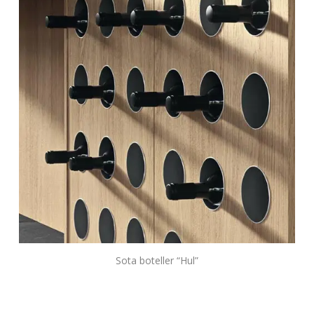
Sota boteller “Hul”