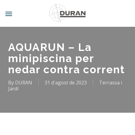
Skip
to
Menu
main
content
AQUARUN – La
minipiscina per
nedar contra corrent
By
DURAN
31 d'agost de 2023
Terrassa i
Jardí