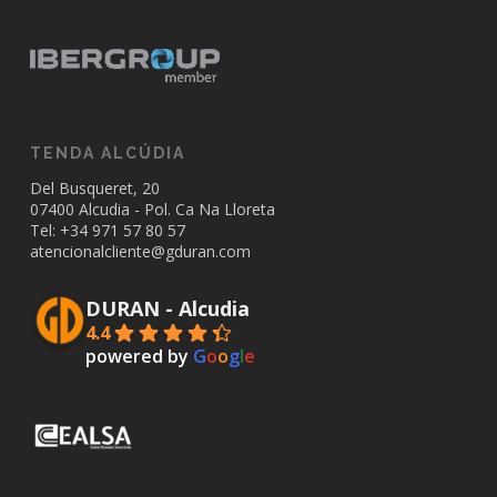
TENDA ALCÚDIA
Del Busqueret, 20
07400 Alcudia - Pol. Ca Na Lloreta
Tel: +34
971 57 80 57
atencionalcliente@gduran.com
DURAN - Alcudia
4.4
powered by
G
o
o
g
l
e