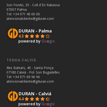
Son Fondo, 35 - Coll d´En Rabassa
07007 Palma
Tel: +34
971 46 00 00
atencionalcliente@gduran.com
DURAN - Palma
4.3
powered by
G
o
o
g
l
e
TENDA CALVIÀ
Illes Balears, 40 - Santa Ponça
07180 Calvià - Pol. Son Bugadelles
Tel: +34
971 69 96 96
atencionalcliente@gduran.com
DURAN - Calviá
4.4
powered by
G
o
o
g
l
e