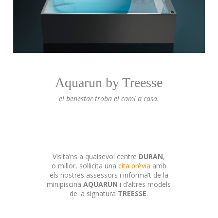
Aquarun by Treesse
el benestar troba el camí a casa.
Visita’ns a qualsevol centre
DURAN
,
o millor, sol·licita una
cita prèvia
amb
els nostres assessors i informa’t de la
minipiscina
AQUARUN
i d’altres models
de la signatura
TREESSE
.