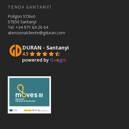
TENDA SANTANYÍ
Polígon S’Olivó
07650 Santanyí
Tel: +34
971 64 20 64
atencionalcliente@gduran.com
DURAN - Santanyi
4.5
powered by
G
o
o
g
l
e