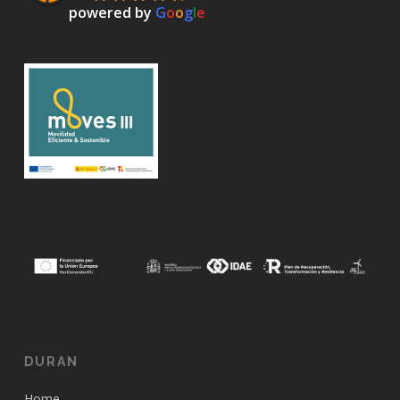
powered by
G
o
o
g
l
e
DURAN
Home