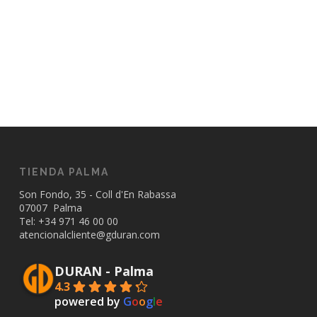
TIENDA PALMA
Son Fondo, 35 - Coll d'En Rabassa
07007 Palma
Tel: +34
971 46 00 00
atencionalcliente@gduran.com
DURAN - Palma
4.3
powered by
G
o
o
g
l
e