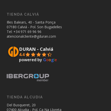
TIENDA CALVIÁ
Illes Balears, 40 - Santa Ponça
07180 Calviá - Pol. Son Bugadelles
Tel: +34
971 69 96 96
atencionalcliente@gduran.com
DURAN - Calviá
4.4
powered by
G
o
o
g
l
e
TIENDA ALCUDIA
Del Busqueret, 20
07400 Alcudia - Pol. Ca Na Lloreta