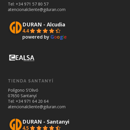
Tel: +34
971 57 80 57
atencionalcliente@gduran.com
DURAN - Alcudia
4.4
powered by
G
o
o
g
l
e
TIENDA SANTANYÍ
Polígono S’Olivó
07650 Santanyí
Tel: +34
971 64 20 64
atencionalcliente@gduran.com
DURAN - Santanyi
4.5