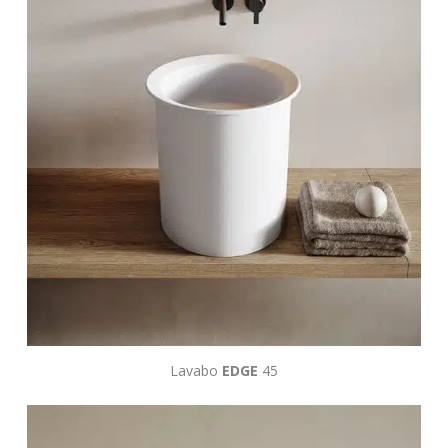
Lavabo
EDGE
45