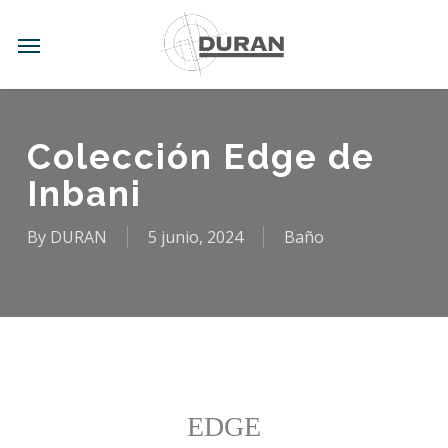
Skip
to
Menu
main
content
Colección Edge de
Inbani
By
DURAN
5 junio, 2024
Baño
EDGE