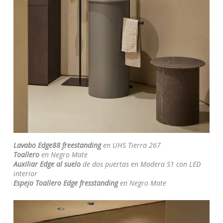
Lavabo Edge88 freestanding
en UHS Tierra 267
Toallero
en Negro Mate
Auxiliar Edge
al suelo
de dos puertas en Madera S1 con LED
interior
Espejo Toallero Edge fresstanding
en Negro Mate