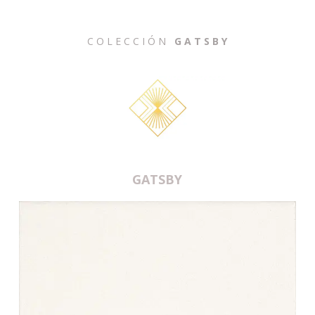
C O L E C C I Ó N
G A T S B Y
GATSBY