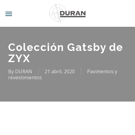
Skip
to
Menu
main
content
Colección Gatsby de
ZYX
By
DURAN
21 abril, 2020
Pavimentos y
revestimientos