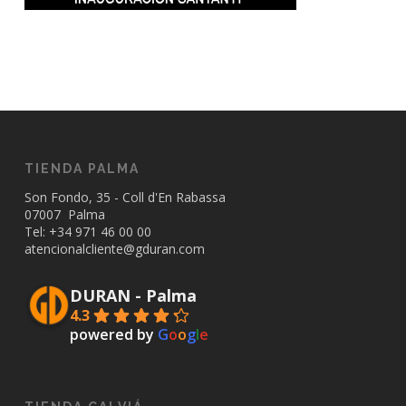
TIENDA PALMA
Son Fondo, 35 - Coll d'En Rabassa
07007 Palma
Tel: +34
971 46 00 00
atencionalcliente@gduran.com
DURAN - Palma
4.3
powered by
G
o
o
g
l
e