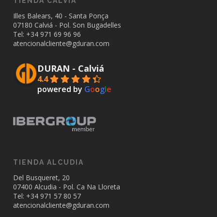
TIENDA CALVIÁ
Illes Balears, 40 - Santa Ponça
07180 Calviá - Pol. Son Bugadelles
Tel: +34
971 69 96 96
atencionalcliente@gduran.com
DURAN - Calviá
4.4
powered by
G
o
o
g
l
e
TIENDA ALCUDIA
Del Busqueret, 20
07400 Alcudia - Pol. Ca Na Lloreta
Tel: +34
971 57 80 57
atencionalcliente@gduran.com