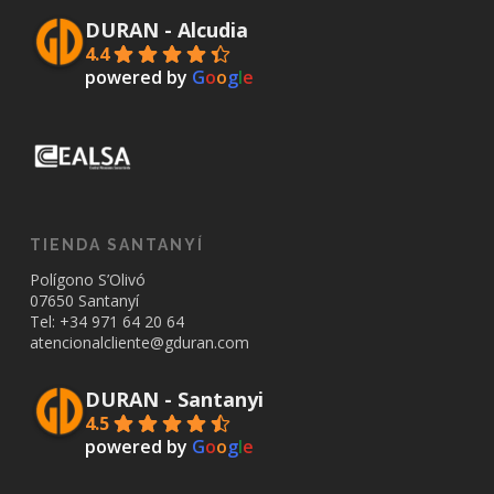
DURAN - Alcudia
4.4
powered by
G
o
o
g
l
e
TIENDA SANTANYÍ
Polígono S’Olivó
07650 Santanyí
Tel: +34
971 64 20 64
atencionalcliente@gduran.com
DURAN - Santanyi
4.5
powered by
G
o
o
g
l
e