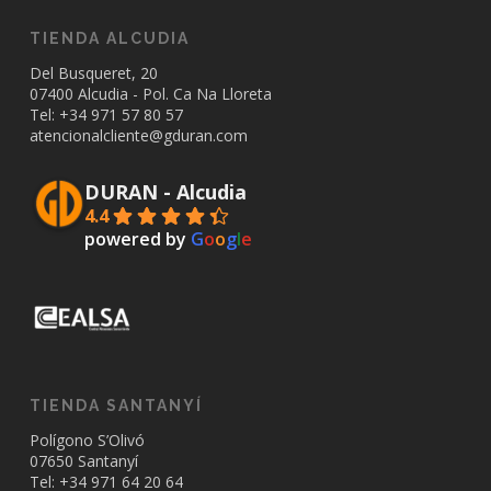
TIENDA ALCUDIA
Del Busqueret, 20
07400 Alcudia - Pol. Ca Na Lloreta
Tel: +34
971 57 80 57
atencionalcliente@gduran.com
DURAN - Alcudia
4.4
powered by
G
o
o
g
l
e
TIENDA SANTANYÍ
Polígono S’Olivó
07650 Santanyí
Tel: +34
971 64 20 64