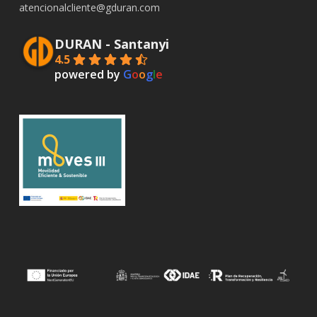
atencionalcliente@gduran.com
DURAN - Santanyi
4.5
powered by
G
o
o
g
l
e