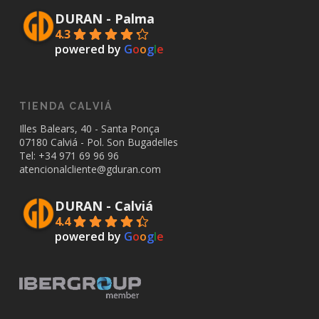
DURAN - Palma
4.3
powered by
G
o
o
g
l
e
TIENDA CALVIÁ
Illes Balears, 40 - Santa Ponça
07180 Calviá - Pol. Son Bugadelles
Tel: +34
971 69 96 96
atencionalcliente@gduran.com
DURAN - Calviá
4.4
powered by
G
o
o
g
l
e