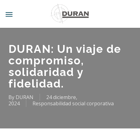
Skip
to
Menu
main
content
DURAN: Un viaje de
compromiso,
solidaridad y
fidelidad.
By
DURAN
24 diciembre,
2024
Responsabilidad social corporativa