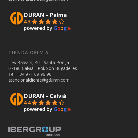
DURAN - Palma
4.3
powered by
G
o
o
g
l
e
TIENDA CALVIÁ
Illes Balears, 40 - Santa Ponça
07180 Calviá - Pol. Son Bugadelles
Tel: +34
971 69 96 96
atencionalcliente@gduran.com
DURAN - Calviá
4.4
powered by
G
o
o
g
l
e