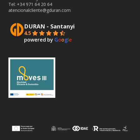
Tel: +34
971 64 20 64
atencionalcliente@gduran.com
DURAN - Santanyi
4.5
powered by
G
o
o
g
l
e