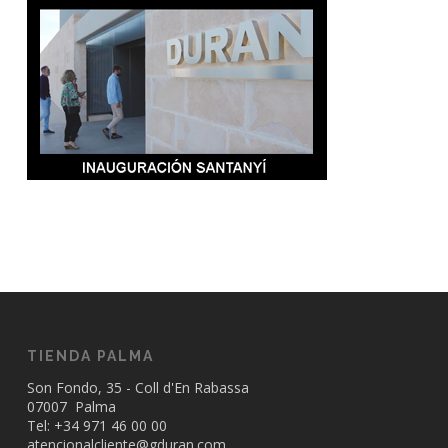
TIENDA PALMA
Son Fondo, 35 - Coll d'En Rabassa
07007 Palma
Tel: +34
971 46 00 00
atencionalcliente@gduran.com