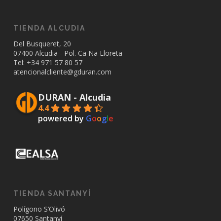
TIENDA ALCUDIA
Del Busqueret, 20
07400 Alcudia - Pol. Ca Na Lloreta
Tel: +34
971 57 80 57
atencionalcliente@gduran.com
DURAN - Alcudia
4.4
powered by
G
o
o
g
l
e
TIENDA SANTANYÍ
Polígono S’Olivó
07650 Santanyí