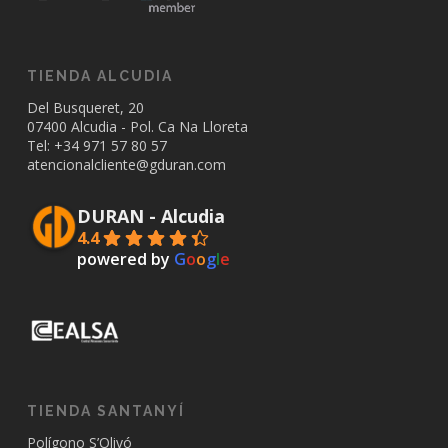
TIENDA ALCUDIA
Del Busqueret, 20
07400 Alcudia - Pol. Ca Na Lloreta
Tel: +34
971 57 80 57
atencionalcliente@gduran.com
DURAN - Alcudia
4.4
powered by
G
o
o
g
l
e
TIENDA SANTANYÍ
Polígono S’Olivó