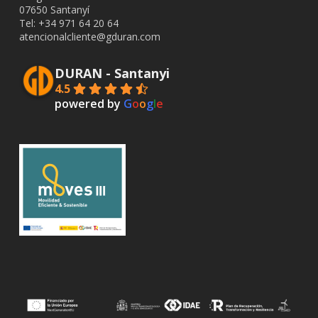
07650 Santanyí
Tel: +34
971 64 20 64
atencionalcliente@gduran.com
DURAN - Santanyi
4.5
powered by
G
o
o
g
l
e