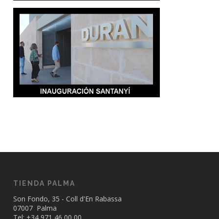
TIENDA PALMA
Son Fondo, 35 - Coll d'En Rabassa
07007 Palma
Tel: +34
971 46 00 00