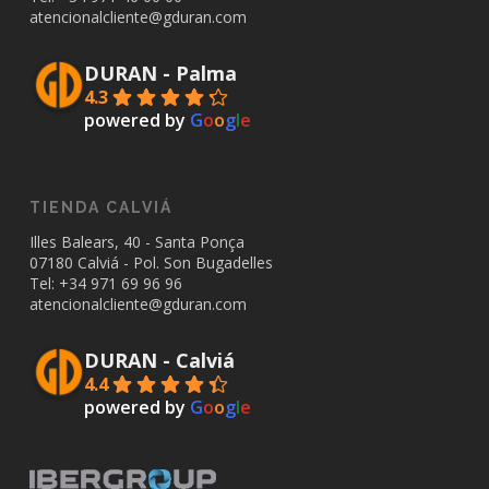
atencionalcliente@gduran.com
DURAN - Palma
4.3
powered by
G
o
o
g
l
e
TIENDA CALVIÁ
Illes Balears, 40 - Santa Ponça
07180 Calviá - Pol. Son Bugadelles
Tel: +34
971 69 96 96
atencionalcliente@gduran.com
DURAN - Calviá
4.4
powered by
G
o
o
g
l
e