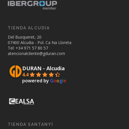
TIENDA ALCUDIA
Del Busqueret, 20
07400 Alcudia - Pol. Ca Na Lloreta
Tel: +34
971 57 80 57
atencionalcliente@gduran.com
DURAN - Alcudia
4.4
powered by
G
o
o
g
l
e
TIENDA SANTANYÍ