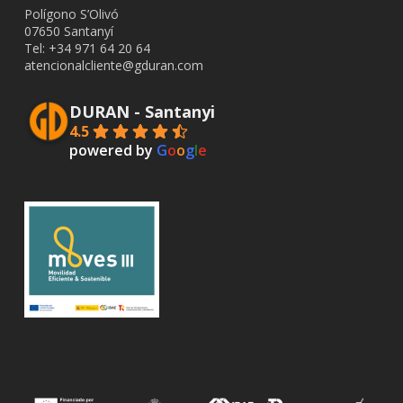
Polígono S’Olivó
07650 Santanyí
Tel: +34
971 64 20 64
atencionalcliente@gduran.com
DURAN - Santanyi
4.5
powered by
G
o
o
g
l
e