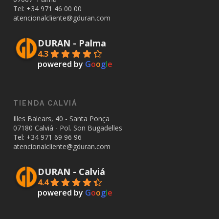
Tel: +34
971 46 00 00
atencionalcliente@gduran.com
DURAN - Palma
4.3
powered by
G
o
o
g
l
e
TIENDA CALVIÁ
Illes Balears, 40 - Santa Ponça
07180 Calviá - Pol. Son Bugadelles
Tel: +34
971 69 96 96
atencionalcliente@gduran.com
DURAN - Calviá
4.4
powered by
G
o
o
g
l
e