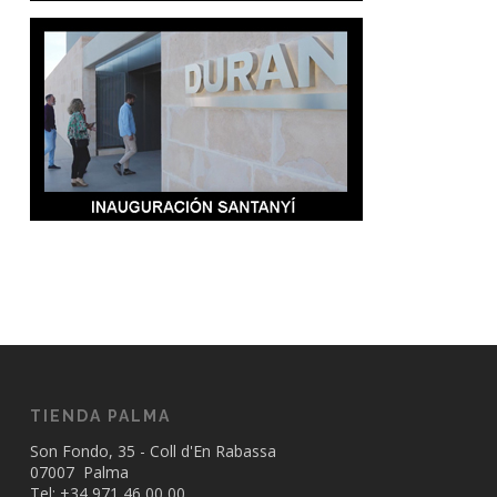
TIENDA PALMA
Son Fondo, 35 - Coll d'En Rabassa
07007 Palma
Tel: +34
971 46 00 00