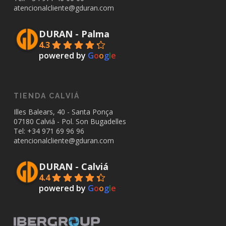
atencionalcliente@gduran.com
DURAN - Palma
4.3
powered by
G
o
o
g
l
e
TIENDA CALVIÁ
Illes Balears, 40 - Santa Ponça
07180 Calviá - Pol. Son Bugadelles
Tel: +34
971 69 96 96
atencionalcliente@gduran.com
DURAN - Calviá
4.4
powered by
G
o
o
g
l
e