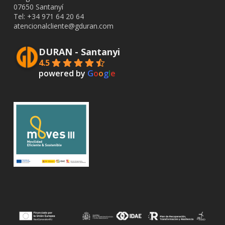
07650 Santanyí
Tel: +34
971 64 20 64
atencionalcliente@gduran.com
DURAN - Santanyi
4.5
powered by
G
o
o
g
l
e