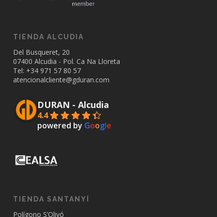
TIENDA ALCUDIA
Del Busqueret, 20
07400 Alcudia - Pol. Ca Na Lloreta
Tel: +34
971 57 80 57
atencionalcliente@gduran.com
DURAN - Alcudia
4.4
powered by
G
o
o
g
l
e
TIENDA SANTANYÍ
Polígono S’Olivó