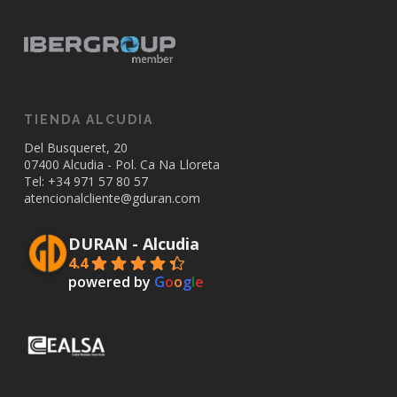
TIENDA ALCUDIA
Del Busqueret, 20
07400 Alcudia - Pol. Ca Na Lloreta
Tel: +34
971 57 80 57
atencionalcliente@gduran.com
DURAN - Alcudia
4.4
powered by
G
o
o
g
l
e