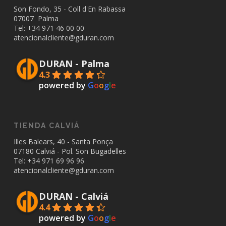
Son Fondo, 35 - Coll d'En Rabassa
07007 Palma
Tel: +34
971 46 00 00
atencionalcliente@gduran.com
DURAN - Palma
4.3
powered by
G
o
o
g
l
e
TIENDA CALVIÁ
Illes Balears, 40 - Santa Ponça
07180 Calviá - Pol. Son Bugadelles
Tel: +34
971 69 96 96
atencionalcliente@gduran.com
DURAN - Calviá
4.4
powered by
G
o
o
g
l
e