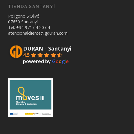
TIENDA SANTANYÍ
Polígono S’Olivó
07650 Santanyí
Tel: +34
971 64 20 64
atencionalcliente@gduran.com
DURAN - Santanyi
4.5
powered by
G
o
o
g
l
e