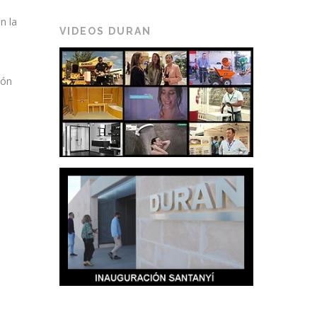
n la
VIDEOS DURAN
s
ión