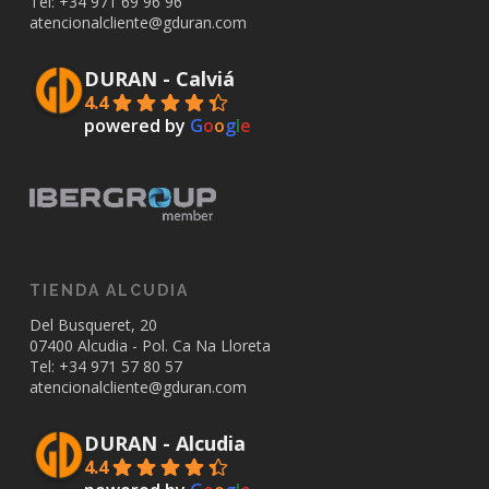
Tel: +34
971 69 96 96
atencionalcliente@gduran.com
DURAN - Calviá
4.4
powered by
G
o
o
g
l
e
TIENDA ALCUDIA
Del Busqueret, 20
07400 Alcudia - Pol. Ca Na Lloreta
Tel: +34
971 57 80 57
atencionalcliente@gduran.com
DURAN - Alcudia
4.4