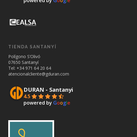
powered by
G
o
o
g
l
e
TIENDA SANTANYÍ
Polígono S’Olivó
07650 Santanyí
Tel: +34
971 64 20 64
atencionalcliente@gduran.com
DURAN - Santanyi
4.5
powered by
G
o
o
g
l
e