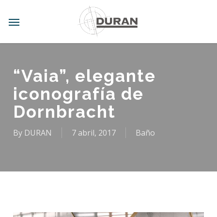
Skip
to
Menu
main
content
“Vaia”, elegante
iconografía de
Dornbracht
By
DURAN
7 abril, 2017
Baño