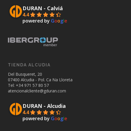
DURAN - Calviá
4.4
powered by
G
o
o
g
l
e
TIENDA ALCUDIA
Del Busqueret, 20
07400 Alcudia - Pol. Ca Na Lloreta
Tel: +34
971 57 80 57
atencionalcliente@gduran.com
DURAN - Alcudia
4.4
powered by
G
o
o
g
l
e