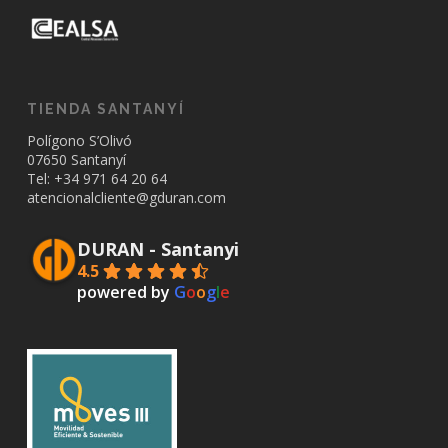
TIENDA SANTANYÍ
Polígono S’Olivó
07650 Santanyí
Tel: +34
971 64 20 64
atencionalcliente@gduran.com
DURAN - Santanyi
4.5
powered by
G
o
o
g
l
e