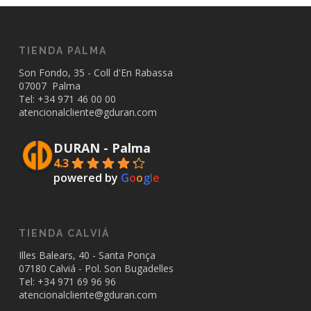
TIENDA PALMA
Son Fondo, 35 - Coll d'En Rabassa
07007 Palma
Tel: +34
971 46 00 00
atencionalcliente@gduran.com
DURAN - Palma
4.3
powered by
G
o
o
g
l
e
TIENDA CALVIÁ
Illes Balears, 40 - Santa Ponça
07180 Calviá - Pol. Son Bugadelles
Tel: +34
971 69 96 96
atencionalcliente@gduran.com