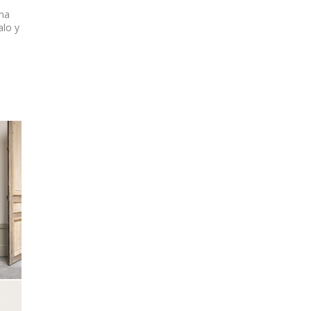
una
alo y