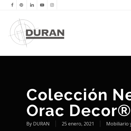
Skip
facebook
pinterest
linkedin
youtube
instagram
to
main
content
Colección Ne
Orac Decor
By
DURAN
25 enero, 2021
Mobiliario 