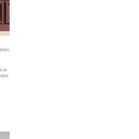
mbién
a la
edes