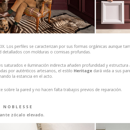
 XIX. Los perfiles se caracterizan por sus formas orgánicas aunque ta
d detallados con molduras o cornisas profundas.
es saturados e iluminación indirecta añaden profundidad y estructura 
adas por auténticos artesanos, el estilo
Heritage
dará vida a sus par
ando la estancia en el acto.
te sobre la pared y no hacen falta trabajos previos de reparación.
N O B L E S S E
ante zócalo elevado.