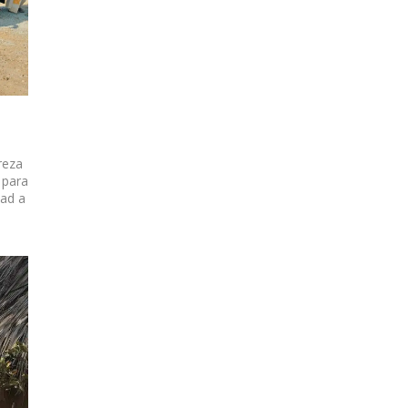
reza
 para
dad a