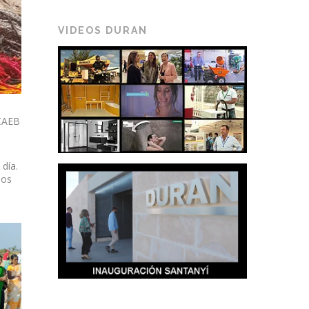
VIDEOS DURAN
 CAEB
 día.
ios