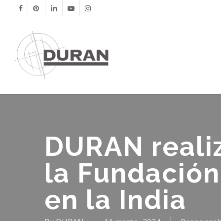
Skip
facebook
pinterest
linkedin
youtube
instagram
to
main
content
DURAN realiza
la Fundación
en la India