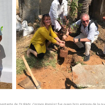
resentante de DURAN,
Carmen Ramírez
fue quien hizo entrega de la n