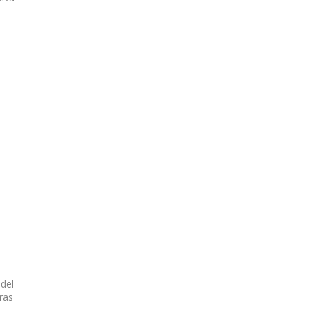
del
ras