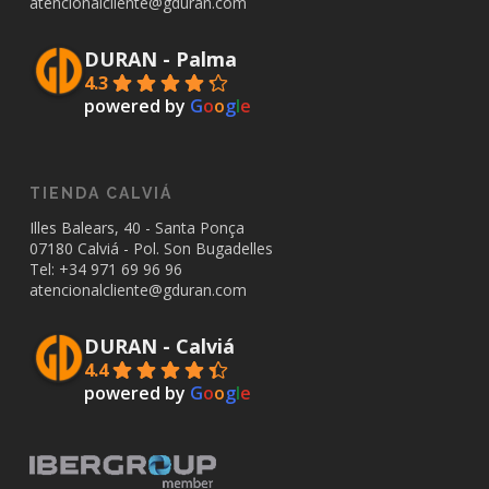
atencionalcliente@gduran.com
DURAN - Palma
4.3
powered by
G
o
o
g
l
e
TIENDA CALVIÁ
Illes Balears, 40 - Santa Ponça
07180 Calviá - Pol. Son Bugadelles
Tel: +34
971 69 96 96
atencionalcliente@gduran.com
DURAN - Calviá
4.4
powered by
G
o
o
g
l
e