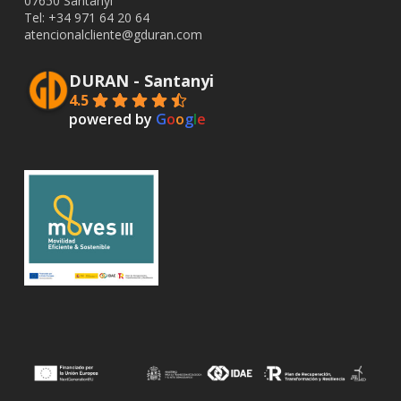
07650 Santanyí
Tel: +34
971 64 20 64
atencionalcliente@gduran.com
DURAN - Santanyi
4.5
powered by
G
o
o
g
l
e