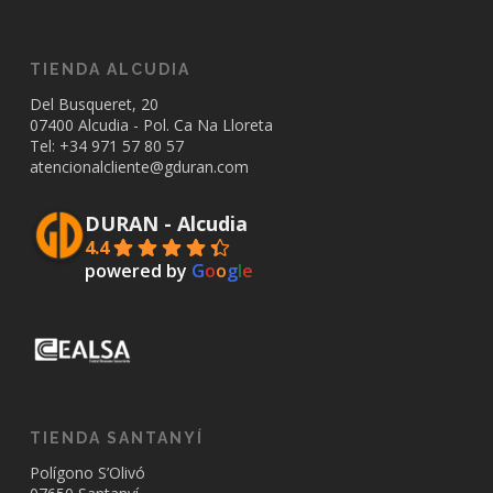
TIENDA ALCUDIA
Del Busqueret, 20
07400 Alcudia - Pol. Ca Na Lloreta
Tel: +34
971 57 80 57
atencionalcliente@gduran.com
DURAN - Alcudia
4.4
powered by
G
o
o
g
l
e
TIENDA SANTANYÍ
Polígono S’Olivó