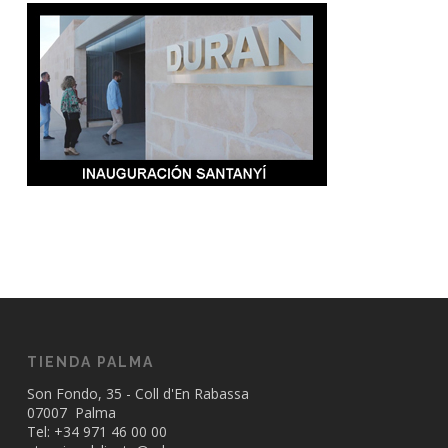
TIENDA PALMA
Son Fondo, 35 - Coll d'En Rabassa
07007 Palma
Tel: +34
971 46 00 00