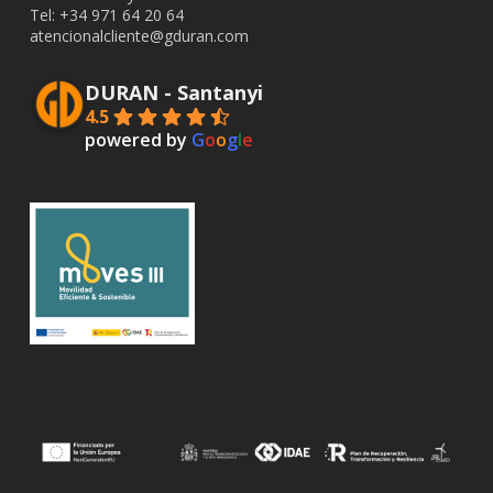
Tel: +34
971 64 20 64
atencionalcliente@gduran.com
DURAN - Santanyi
4.5
powered by
G
o
o
g
l
e