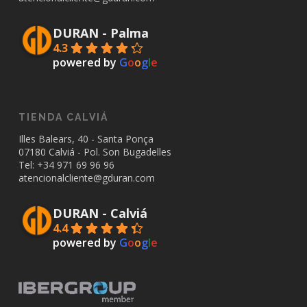
DURAN - Palma
4.3
powered by
G
o
o
g
l
e
TIENDA CALVIÁ
Illes Balears, 40 - Santa Ponça
07180 Calviá - Pol. Son Bugadelles
Tel: +34
971 69 96 96
atencionalcliente@gduran.com
DURAN - Calviá
4.4
powered by
G
o
o
g
l
e