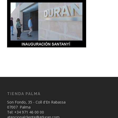
TIENDA PALMA
Son Fondo, 35 - Coll d'En Rabassa
07007 Palma
Tel: +34
971 46 00 00
atencionalcliente@gduran.com