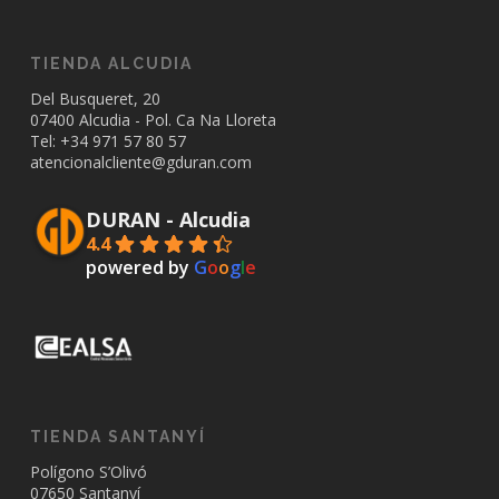
TIENDA ALCUDIA
Del Busqueret, 20
07400 Alcudia - Pol. Ca Na Lloreta
Tel: +34
971 57 80 57
atencionalcliente@gduran.com
DURAN - Alcudia
4.4
powered by
G
o
o
g
l
e
TIENDA SANTANYÍ
Polígono S’Olivó
07650 Santanyí