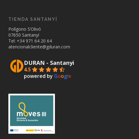
TIENDA SANTANYÍ
Polígono S’Olivó
07650 Santanyí
Tel: +34
971 64 20 64
atencionalcliente@gduran.com
DURAN - Santanyi
4.5
powered by
G
o
o
g
l
e