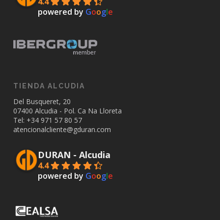
4.4
powered by
G
o
o
g
l
e
TIENDA ALCUDIA
Del Busqueret, 20
07400 Alcudia - Pol. Ca Na Lloreta
Tel: +34
971 57 80 57
atencionalcliente@gduran.com
DURAN - Alcudia
4.4
powered by
G
o
o
g
l
e