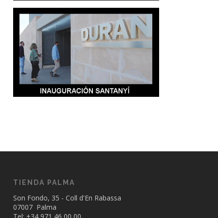
TIENDA PALMA
Son Fondo, 35 - Coll d'En Rabassa
07007 Palma
Tel: +34
971 46 00 00