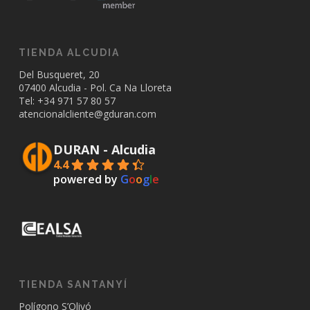
TIENDA ALCUDIA
Del Busqueret, 20
07400 Alcudia - Pol. Ca Na Lloreta
Tel: +34
971 57 80 57
atencionalcliente@gduran.com
DURAN - Alcudia
4.4
powered by
G
o
o
g
l
e
TIENDA SANTANYÍ
Polígono S’Olivó