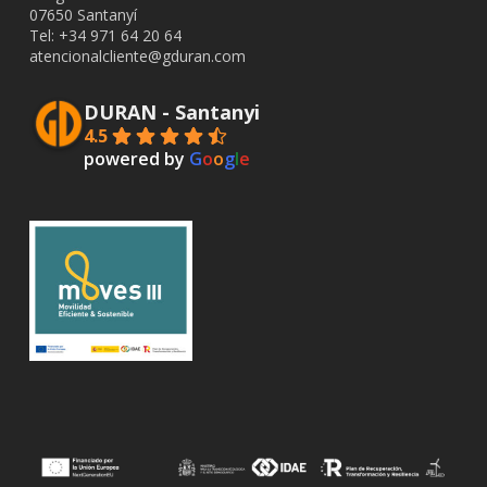
07650 Santanyí
Tel: +34
971 64 20 64
atencionalcliente@gduran.com
DURAN - Santanyi
4.5
powered by
G
o
o
g
l
e