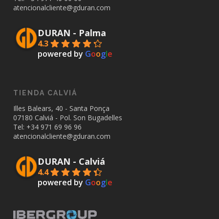
atencionalcliente@gduran.com
DURAN - Palma
4.3
powered by
G
o
o
g
l
e
TIENDA CALVIÁ
Illes Balears, 40 - Santa Ponça
07180 Calviá - Pol. Son Bugadelles
Tel: +34
971 69 96 96
atencionalcliente@gduran.com
DURAN - Calviá
4.4
powered by
G
o
o
g
l
e