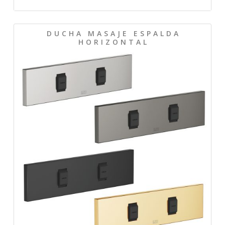
D U C H A M A S A J E E S P A L D A
H O R I Z O N T A L