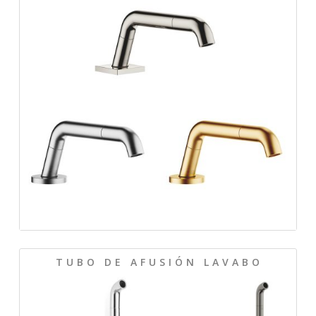
T U B O D E A F U S I Ó N L A V A B O