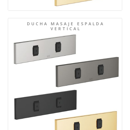
D U C H A M A S A J E E S P A L D A
V E R T I C A L