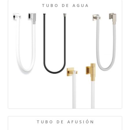
T U B O D E A G U A
T U B O D E A F U S I Ó N