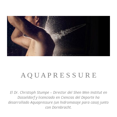
A Q U A P R E S S U R E
El Dr. Christoph Stumpe – Director del Shen Men Institut en
Düsseldorf y licenciado en Ciencias del Deporte ha
desarrollado Aquapressure (un hidromasaje para casa) junto
con Dornbracht.