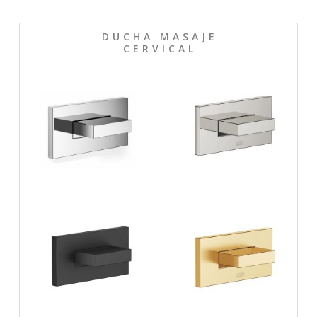
D U C H A M A S A J E
C E R V I C A L