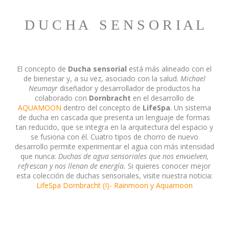
D U C H A S E N S O R I A L
El concepto de
Ducha sensorial
está más alineado con el
de bienestar y, a su vez, asociado con la salud.
Michael
Neumayr
diseñador y desarrollador de productos ha
colaborado con
Dornbracht
en el desarrollo de
AQUAMOON
dentro del concepto de
LifeSpa
. Un sistema
de ducha en cascada que presenta un lenguaje de formas
tan reducido, que se integra en la arquitectura del espacio y
se fusiona con él. C
uatro tipos de chorro de nuevo
desarrollo permite experimentar el agua con más intensidad
que nunca:
Duchas de agua sensoriales que nos envuelven,
refrescan y nos llenan de energía.
Si quieres conocer mejor
esta colección de duchas sensoriales, visite nuestra noticia:
LifeSpa Dornbracht (I)- Rainmoon y Aquamoon