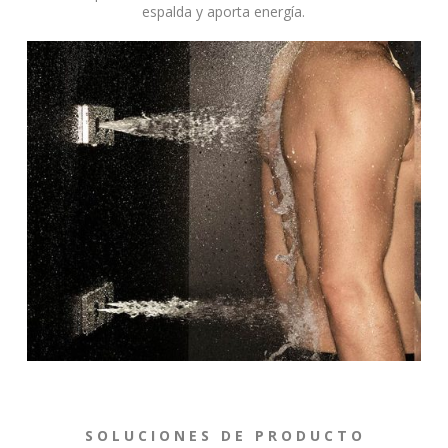
espalda y aporta energía.
S O L U C I O N E S D E P R O D U C T O