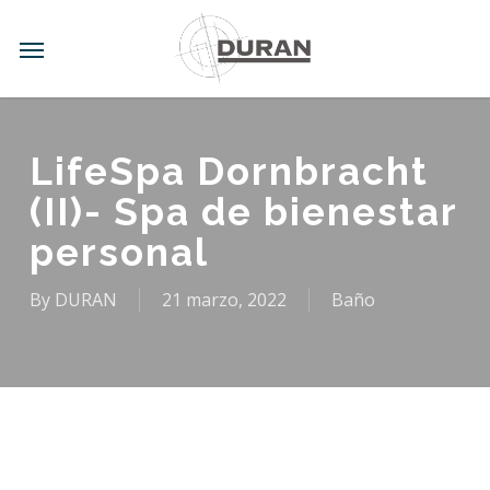
Skip
to
Menu
main
content
LifeSpa Dornbracht
(II)- Spa de bienestar
personal
By
DURAN
21 marzo, 2022
Baño