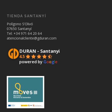
TIENDA SANTANYÍ
Polígono S’Olivó
07650 Santanyí
Tel: +34
971 64 20 64
atencionalcliente@gduran.com
DURAN - Santanyi
4.5
powered by
G
o
o
g
l
e