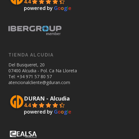
4.4
powered by
G
o
o
g
l
e
TIENDA ALCUDIA
Del Busqueret, 20
07400 Alcudia - Pol. Ca Na Lloreta
Tel: +34
971 57 80 57
atencionalcliente@gduran.com
DURAN - Alcudia
4.4
powered by
G
o
o
g
l
e