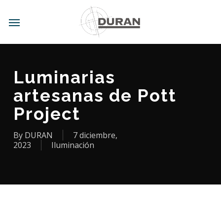
Skip
to
Menu
main
content
Luminarias
artesanas de Pott
Project
By
DURAN
7 diciembre,
2023
Iluminación